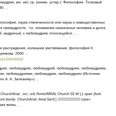
рия, мн. нет, ср. (книжн. устар.). Философия. Толковый
940 …
илософия, наука отвлеченности или наука о невещественных
я премудрости, ·т.е. понимание назначенья человека и долга
ый, мудреный, к любомудрию относящийся; …
е рассуждения, излишнее умствование; философия II.
фремова. 2000 …
зыка Ефремовой
рия, любомудрия, любомудрий, любомудрию, любомудриям,
м, любомудриями, любомудрии, любомудриях (Источник:
о А. А. Зализняку») …
hurchArial ; src: url( /fonts/ARIAL Church 02.ttf );} span {font
ont family: ChurchArial ,Arial,Serif;}  (греч.
ивая жизнь …