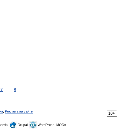
7
8
ка
,
Реклама на сайте
18+
omla,
Drupal,
WordPress, MODx.