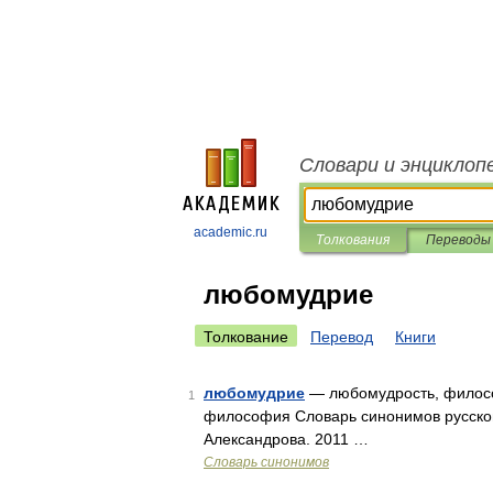
Словари и энциклоп
academic.ru
Толкования
Переводы
любомудрие
Толкование
Перевод
Книги
любомудрие
— любомудрость, филосо
1
философия Словарь синонимов русского 
Александрова. 2011 …
Словарь синонимов