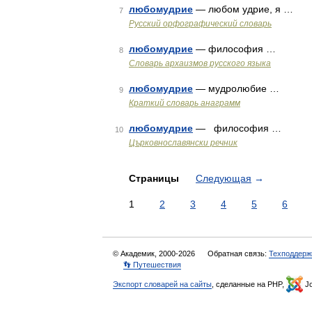
любомудрие
— любом удрие, я …
7
Русский орфографический словарь
любомудрие
— философия …
8
Cловарь архаизмов русского языка
любомудрие
— мудролюбие …
9
Краткий словарь анаграмм
любомудрие
— философия …
10
Църковнославянски речник
Страницы
Следующая
→
1
2
3
4
5
6
© Академик, 2000-2026
Обратная связь:
Техподдерж
👣 Путешествия
Экспорт словарей на сайты
, сделанные на PHP,
Jo