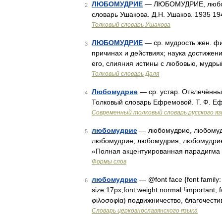
ЛЮБОМУДРИЕ
— ЛЮБОМУДРИЕ, любомуд
2
словарь Ушакова. Д.Н. Ушаков. 1935 1
Толковый словарь Ушакова
ЛЮБОМУДРИЕ
— ср. мудрость жен. ф
3
причинах и действиях; наука достижени
его, слияния истины с любовью, мудр
Толковый словарь Даля
Любомудрие
— ср. устар. Отвлечённы
4
Толковый словарь Ефремовой. Т. Ф. Е
Современный толковый словарь русского я
любомудрие
— любомудрие, любомуд
5
любомудрие, любомудрия, любомудрие
«Полная акцентуированная парадигма п
Формы слов
любомудрие
— @font face {font family: C
6
size:17px;font weight:normal !important; f
φιλοσοφία) подвижничество, благочест
Словарь церковнославянского языка