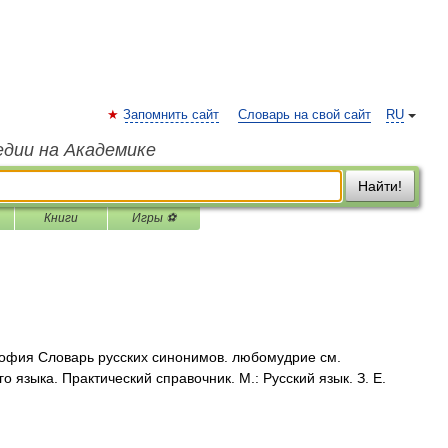
Запомнить сайт
Словарь на свой сайт
RU
едии на Академике
Найти!
Книги
Игры ⚽
фия Словарь русских синонимов. любомудрие см.
языка. Практический справочник. М.: Русский язык. З. Е.